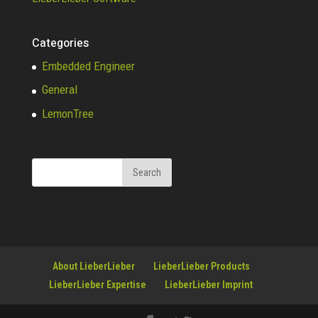
Categories
Embedded Engineer
General
LemonTree
About LieberLieber
LieberLieber Products
LieberLieber Expertise
LieberLieber Imprint