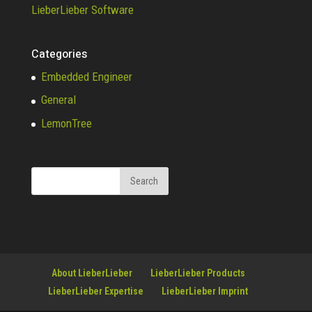
LieberLieber Software
Categories
Embedded Engineer
General
LemonTree
About LieberLieber
LieberLieber Products
LieberLieber Expertise
LieberLieber Imprint