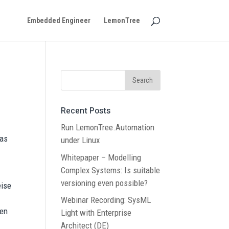
Embedded Engineer
LemonTree
Recent Posts
Run LemonTree.Automation
Das
under Linux
Whitepaper – Modelling
Complex Systems: Is suitable
versioning even possible?
eise
Webinar Recording: SysML
gen
Light with Enterprise
Architect (DE)